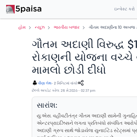
ઇન્વેસ્ટ કરો
હોમ
ન્યૂઝ
ભારતીય બજાર
ગૌતમ અદાણીના 10 અબજ ડો
ગૌતમ અદાણી વિરુદ્ધ
રોકાણની યોજના વચ્ચે
મામલો છોડી દીધો
વીણા લેથ
-
2 મિનિટમાં વાંચો
છેલ્લે અપડેટ કરેલ: 28 મે 2026 - 02:37 pm
સારાંશ:
યુ.એસ. વહીવટીતંત્ર ગૌતમ અદાણી સામેની ગુનાહિત
એન્ટરપ્રાઇઝિસને લગતા પ્રતિબંધો સંબંધિત આરોપ
અદાણી ગ્રુપ સાથે જોડાયેલા યુનાઈટેડ સ્ટેટ્સમાં 