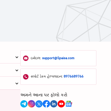
ઇમેઇલ:
support@5paisa.com
સપોર્ટ ડેસ્ક હેલ્પલાઇન:
8976689766
અમને આના પર ફૉલો કરો