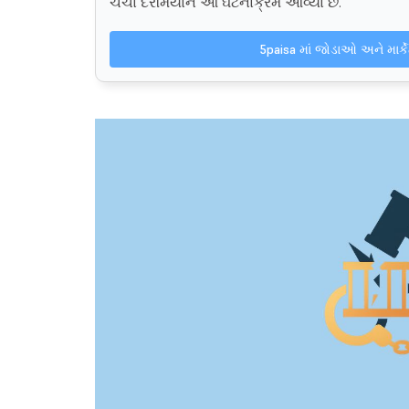
ચર્ચા દરમિયાન આ ઘટનાક્રમ આવ્યા છે.
5paisa માં જોડાઓ અને માર્ક