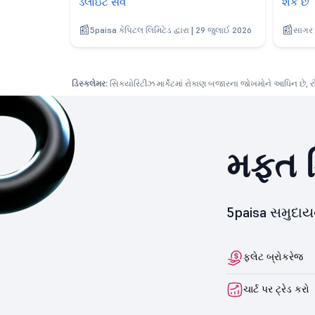
ડેલોઇટ સર્વે
શકે છે
5paisa કેપિટલ લિમિટેડ દ્વારા | 29 જુલાઈ 2026
સાગર 
ડિસ્ક્લેમર:
સિક્યોરિટીઝ માર્કેટમાં રોકાણ બજારના જોખમોને આધિન છે, રોકા
મફત ડ
5paisa સમુદા
ફ્લેટ બ્રોકરેજ
ચાર્ટ પર ટ્રેડ કરો