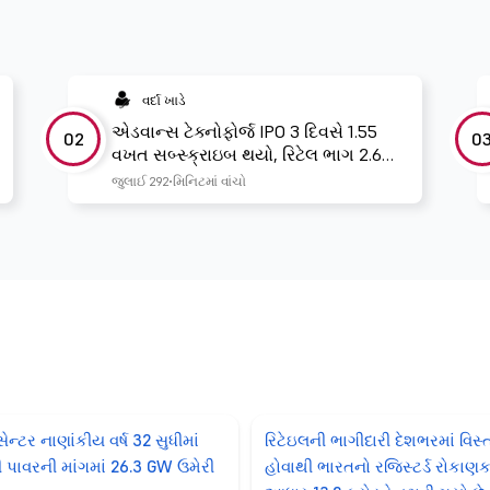
વર્દા ખાડે
એડવાન્સ ટેક્નોફોર્જ IPO 3 દિવસે 1.55
02
0
વખત સબ્સ્ક્રાઇબ થયો, રિટેલ ભાગ 2.67
વખત બુક થયો
જુલાઈ 29
2 મિનિટમાં વાંચો
સેન્ટર નાણાંકીય વર્ષ 32 સુધીમાં
રિટેઇલની ભાગીદારી દેશભરમાં વિસ્
 પાવરની માંગમાં 26.3 GW ઉમેરી
હોવાથી ભારતનો રજિસ્ટર્ડ રોકાણક