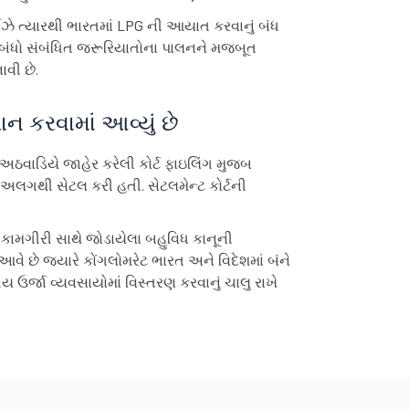
્રાઈઝે ત્યારથી ભારતમાં LPG ની આયાત કરવાનું બંધ
્રતિબંધો સંબંધિત જરૂરિયાતોના પાલનને મજબૂત
વી છે.
 કરવામાં આવ્યું છે
વાડિયે જાહેર કરેલી કોર્ટ ફાઇલિંગ મુજબ
 અલગથી સેટલ કરી હતી. સેટલમેન્ટ કોર્ટની
ની કામગીરી સાથે જોડાયેલા બહુવિધ કાનૂની
વે છે જ્યારે કોંગલોમરેટ ભારત અને વિદેશમાં બંને
ય ઉર્જા વ્યવસાયોમાં વિસ્તરણ કરવાનું ચાલુ રાખે