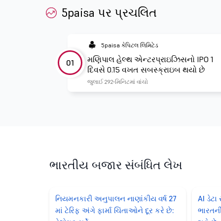
5paisa પર પ્રચલિત
5paisa કેપિટલ લિમિટેડ
મણિપાલ હેલ્થ એન્ટરપ્રાઇઝિસનો IPO 1
01
દિવસે 0.15 વખત સબસ્ક્રાઇબ થયો છે
જુલાઈ 29
2 મિનિટમાં વાંચો
ભારતીય બજાર સંબંધિત લેખ
નિયમનકારી અનુપાલન નાણાંકીય વર્ષ 27
AI ડેટા 
માં ટેરિફ અંગે ફાર્મા ચિંતાઓને દૂર કરે છે:
ભારતની