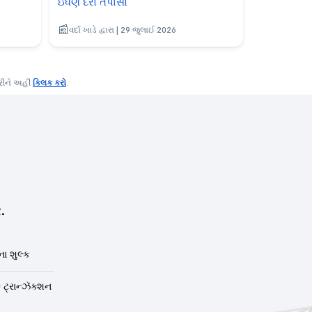
ઇંધણ દરો તપાસો
વર્દા ખાડે દ્વારા | 29 જુલાઈ 2026
કરીને અહીં
ક્લિક કરો
.
.
ા શુલ્ક
 ટ્રાન્ઝૅક્શન