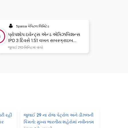
5paisa કેપિટલ લિમિટેડ
પ્રોપશોપ ઇવેન્ટ્સ એન્ડ એક્ઝિબિશન્સ
3
IPO 3 દિવસે 1.51 વખત સબસ્ક્રાઇબ
કરવામાં આવ્યો છે
જુલાઈ 29
2 મિનિટમાં વાંચો
તરી રહી
જુલાઈ 29 ના રોજ પેટ્રોલ અને ડીઝલની
ાર
કિંમતો: મુખ્ય ભારતીય શહેરોમાં નવીનતમ