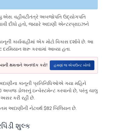
ારે યુ.એસ. વહીવટીતંત્રે અબજોપતિ ઉદ્યોગપતિ
ાવી દીધો હતો, જ્યારે અદાણી એન્ટરપ્રાઇઝને
નૂની કાર્યવાહીમાં એક મોટો વિકાસ દર્શાવે છે. આ
વટ દરમિયાન શરૂ કરવામાં આવ્યા હતા.
ષ્યની ક્ષમતાને અનલૉક કરો!
હમણાં જ એકાઉન્ટ ખોલો
અદાણીના કાનૂની પ્રતિનિધિઓએ ગયા મહિને
0 અબજ ડોલરનું ઇન્વેસ્ટમેન્ટ કરવાનો છે, પરંતુ ચાલુ
ે અસર કરી રહી છે.
ૌતમ અદાણીની નેટવર્થ $82 બિલિયન છે.
પિંડી શુલ્ક