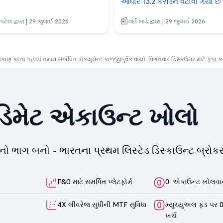
આધાર 13.2 કરોડને વટાવી ગયો છે
પટેલ દ્વારા | 29 જુલાઈ 2026
વર્દા ખાડે દ્વારા | 29 જુલાઈ 2026
ણ કરતા પહેલાં તમામ સંબંધિત ડૉક્યૂમેન્ટ કાળજીપૂર્વક વાંચો. વિગતવાર ડિસ્ક્લેમર માટે કૃપા 
િમેટ એકાઉન્ટ ખોલો
યનો ભાગ બનો -
ભારતના પ્રથમ લિસ્ટેડ ડિસ્કાઉન્ટ બ્રોકર
F&O માટે સમર્પિત પ્લેટફોર્મ
0. એકાઉન્ટ ખોલવાન
4X લીવરેજ સુધીની MTF સુવિધા
મ્યુચ્યુઅલ ફંડ પર 0
ખર્ચ