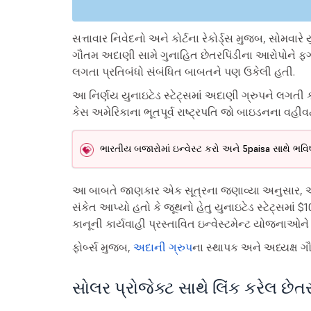
સત્તાવાર નિવેદનો અને કોર્ટના રેકોર્ડ્સ મુજબ, સોમવ
ગૌતમ અદાણી સામે ગુનાહિત છેતરપિંડીના આરોપોને ફગ
લગતા પ્રતિબંધો સંબંધિત બાબતને પણ ઉકેલી હતી.
આ નિર્ણય યુનાઇટેડ સ્ટેટ્સમાં અદાણી ગ્રુપને લગતી કા
કેસ અમેરિકાના ભૂતપૂર્વ રાષ્ટ્રપતિ જો બાઇડનના વહી
ભારતીય બજારોમાં ઇન્વેસ્ટ કરો અને 5paisa સાથે ભવિ
આ બાબતે જાણકાર એક સૂત્રના જણાવ્યા અનુસાર, 
સંકેત આપ્યો હતો કે જૂથનો હેતુ યુનાઇટેડ સ્ટેટ્સમાં $1
કાનૂની કાર્યવાહી પ્રસ્તાવિત ઇન્વેસ્ટમેન્ટ યોજનાઓન
ફોર્બ્સ મુજબ,
અદાની ગ્રુપ
ના સ્થાપક અને અધ્યક્ષ ગ
સોલર પ્રોજેક્ટ સાથે લિંક કરેલ છેતર