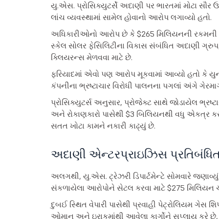
યુ.એસ. પ્રોસિક્યુટર્સે અદાણી પર ભારતમાં મોટા સૌર ઉ
લાંચ વ્યવસ્થામાં સામેલ હોવાનો આરોપ લગાવ્યો હતો.
અધિકારીઓનો આરોપ છે કે $265 મિલિયનની રકમની 
સ્કેલ સોલર ફેસિલિટીના વિકાસ સંબંધિત અદાણી ગ્રુપ
ક્લિયરન્સ મેળવવા માટે છે.
ફરિયાદમાં એવો પણ આરોપ મૂકવામાં આવ્યો હતો કે યુના
કંપનીના ભ્રષ્ટાચાર વિરોધી પાલનના પગલાં અંગે ગેરમાર
પ્રોસિક્યુટર્સ અનુસાર, પ્રોજેક્ટ સાથે જોડાયેલ ભ્રષ
અને રોકાણકારો પાસેથી $3 બિલિયનથી વધુ એકત્ર કર
સતત ખોટા કામને નકારી કાઢ્યું છે.
અદાણી એન્ટરપ્રાઇઝિસ પ્રતિબંધિત 
અલગથી, યુ.એસ. ટ્રેઝરી ડિપાર્ટમેન્ટે સોમવારે જણાવ્યું 
સંકળાયેલા આરોપોને સેટલ કરવા માટે $275 મિલિયન ચ
દુબઈ સ્થિત વેપારી પાસેથી પ્રવાહી પેટ્રોલિયમ ગેસ શ
ઓમાન અને ઇરાકમાંથી આવેલા કાર્ગોને સપ્લાય કરે છે, પ