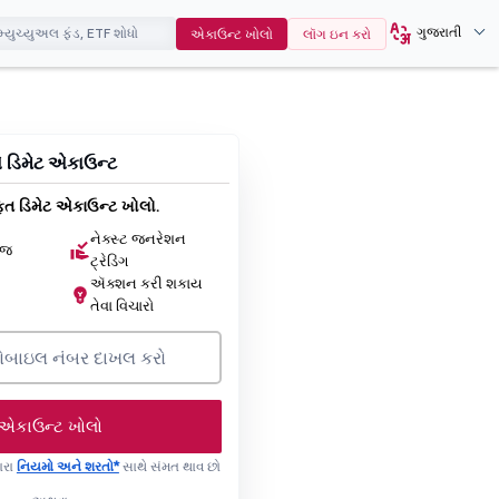
ગુજરાતી
એકાઉન્ટ ખોલો
લૉગ ઇન કરો
ે ડિમેટ એકાઉન્ટ
ત ડિમેટ એકાઉન્ટ ખોલો.
નેક્સ્ટ જનરેશન
ેજ
ટ્રેડિંગ
ઍક્શન કરી શકાય
તેવા વિચારો
એકાઉન્ટ ખોલો
ારા
નિયમો અને શરતો*
સાથે સંમત થાવ છો