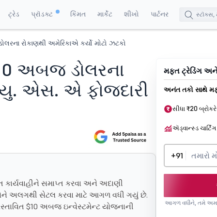
ટ્રેડ
પ્રૉડક્ટ
કિંમત
માર્કેટ
શીખો
પાર્ટનર
લરના રોકાણથી અમેરિકાએ કર્યો મોટો ઝટકો
 $10 અબજ ડોલરના
મફત ટ્રેડિંગ અન
 યુ. એસ. એ ફોજદારી
અનંત તકો સાથે મફ
સીધા ₹20 બ્રોકર
ઍડ્વાન્સ્ડ ચાર્ટિંગ
+91
 કાર્યવાહીને સમાપ્ત કરવા અને અદાણી
ોને અલગથી સેટલ કરવા માટે આગળ વધી ગયું છે.
આગળ વધીને, તમે અમ
પ્રસ્તાવિત $10 અબજ ઇન્વેસ્ટમેન્ટ યોજનાની