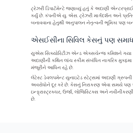
ટ્રેઝરી ડિપાર્ટમેન્ટે જણાવ્યું હતું કે અદાણી એન્ટરપ
કર્યું છે. કંપનીએ યુ. એસ. ટ્રેઝરી માર્ગદર્શન અને પ
બનાવવાના હેતુથી અનુપાલન નેતૃત્વની ભૂમિકા પણ બના
એસઈસીના સિવિલ કેસનું પણ સમાધાન
યુએસ સિક્યોરિટીઝ એન્ડ એક્સચેન્જ કમિશને ગયા અઠ
અદાણીની કથિત લાંચ સ્કીમ સંબંધિત નાગરિક મુકદ્દમા
મંજૂરીને આધિન રહે છે.
લેટેસ્ટ ડેવલપમેન્ટ યુનાઇટેડ સ્ટેટ્સમાં અદાણી ગ્રુપ
અવરોધોને દૂર કરે છે. કેસનું નિરાકરણ એવા સમયે પણ આ
ઇન્ફ્રાસ્ટ્રક્ચર, ઉર્જા, લોજિસ્ટિક્સ અને નવીનીકરણી
છે.