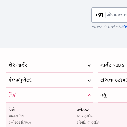
+91
આગળ વધીને, તમે બધા
નિ
શેર માર્કેટ
માર્કેટ ગાઇડ
કેલ્ક્યુલેટર
ટોચના સ્ટૉક
વિશે
વધુ
વિશે
પ્રૉડક્ટ
અમારા વિશે
સ્ટૉક ટ્રેડિંગ
ઇન્વેસ્ટર રિલેશન
ડેરિવેટિવ્ઝ ટ્રેડિંગ