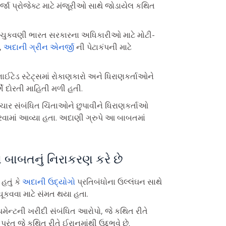
ર્જા પ્રોજેક્ટ માટે મંજૂરીઓ સાથે જોડાયેલ કથિત
ચુકવણી ભારત સરકારના અધિકારીઓ માટે મોટી-
,
અદાની ગ્રીન એનર્જી
ની પેટાકંપની માટે
ઈટેડ સ્ટેટ્સમાં રોકાણકારો અને ધિરાણકર્તાઓને
્ગે દોરતી માહિતી મળી હતી.
્ટાચાર સંબંધિત ચિંતાઓને છુપાવીને ધિરાણકર્તાઓ
વામાં આવ્યા હતા. અદાણી ગ્રુપે આ બાબતમાં
બાબતનું નિરાકરણ કરે છે
હતું કે
અદાની ઉદ્યોગો
પ્રતિબંધોના ઉલ્લંઘન સાથે
ૂકવવા માટે સંમત થયા હતા.
િપમેન્ટની ખરીદી સંબંધિત આરોપો, જે કથિત રીતે
રંતુ જે કથિત રીતે ઈરાનમાંથી ઉદ્દભવે છે.