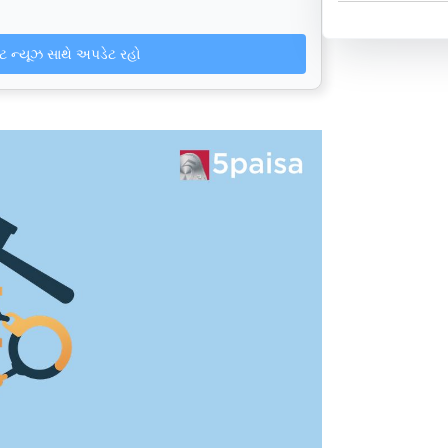
ેટ ન્યૂઝ સાથે અપડેટ રહો