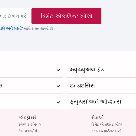
ડિમેટ એકાઉન્ટ ખોલો
યમો અને શરતો*
સાથે સંમત થાઓ છો
મ્યુચ્યુઅલ ફંડ
્સ
ઇન્ડાઇસિસ
ફ્યુચર્સ અને ઑપ્શન્સ
પ્લેટફોર્મ્સ
સેવાઓ
સ્કેલ્પર ટર્મિનલ
ડિમેટ એકાઉન્ટ ખોલો
વેબ પ્લેટફોર્મ
5paisa પાર્ટનર બનો