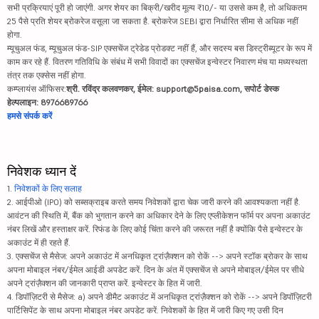
सभी प्रक्रियाएं पूरी हो जाएंगी. अगर शेयर का बिक्री/खरीद मूल्य ₹10/- या उससे कम है, तो अधिकतम
25 पैसे प्रति शेयर ब्रोकरेज वसूला जा सकता है. ब्रोकरेज SEBI द्वारा निर्धारित सीमा से अधिक नहीं
होगा.
म्यूचुअल फंड, म्यूचुअल फंड-SIP एक्सचेंज ट्रेडेड प्रोडक्ट नहीं हैं, और सदस्य बस डिस्ट्रीब्यूटर के रूप में
काम कर रहे हैं. वितरण गतिविधि के संबंध में सभी विवादों का एक्सचेंज इन्वेस्टर निवारण मंच या मध्यस्थता
तंत्र तक एक्सेस नहीं होगा.
कम्प्लायंस ऑफिसर:
श्री. रविंद्र कलवणकर, ईमेल: support@5paisa.com, सपोर्ट डेस्क
हेल्पलाइन: 8976689766
हमसे संपर्क करें
निवेशक ध्यान दें
1.
निवेशकों के लिए सलाह
2. आईपीओ (IPO) को सब्सक्राइब करते समय निवेशकों द्वारा चेक जारी करने की आवश्यकता नहीं है.
आवंटन की स्थिति में, बैंक को भुगतान करने का अधिकार देने के लिए एप्लीकेशन फॉर्म पर अपना अकाउंट
नंबर लिखें और हस्ताक्षर करें. रिफंड के लिए कोई चिंता करने की जरूरत नहीं है क्योंकि पैसे इन्वेस्टर के
अकाउंट में ही रहते हैं.
3. एक्सचेंज से मैसेज: अपने अकाउंट में अनधिकृत ट्रांज़ैक्शन को रोकें --> अपने स्टॉक ब्रोकर के साथ
अपना मोबाइल नंबर/ईमेल आईडी अपडेट करें. दिन के अंत में एक्सचेंज से अपने मोबाइल/ईमेल पर सीधे
अपने ट्रांज़ैक्शन की जानकारी प्राप्त करें. इन्वेस्टर के हित में जारी.
4. डिपॉज़िटरी से मैसेज: a) अपने डीमैट अकाउंट में अनधिकृत ट्रांज़ैक्शन को रोकें --> अपने डिपॉज़िटरी
पार्टिसिपेंट के साथ अपना मोबाइल नंबर अपडेट करें. निवेशकों के हित में जारी किए गए उसी दिन