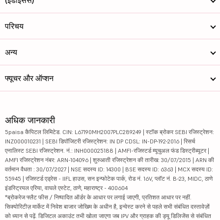
परिचय
अन्य
फ्यूचर और ऑप्शन
अधिक जानकारी
5paisa कैपिटल लिमिटेड. CIN: L67190MH2007PLC289249 | स्टॉक ब्रोकर SEBI रजिस्ट्रेशन:
INZ000010231 | SEBI डिपॉजिटरी रजिस्ट्रेशन: IN DP CDSL: IN-DP-192-2016 | रिसर्च
एनालिस्ट SEBI रजिस्ट्रेशन. नं.: INH000025188 | AMFI-रजिस्टर्ड म्यूचुअल फंड डिस्ट्रीब्यूटर |
AMFI रजिस्ट्रेशन नंबर: ARN-104096 | शुरुआती रजिस्ट्रेशन की तारीख: 30/07/2015 | ARN की
वर्तमान वैधता : 30/07/2027 | NSE सदस्य ID: 14300 | BSE सदस्य ID: 6363 | MCX सदस्य ID:
55945 | रजिस्टर्ड एड्रेस - IIFL हाउस, सन इन्फोटेक पार्क, रोड नं. 16V, प्लॉट नं. B-23, MIDC, ठाणे
इंडस्ट्रियल एरिया, वाघले एस्टेट, ठाणे, महाराष्ट्र - 400604
*ब्रोकरेज फ्लैट फीस / निष्पादित ऑर्डर के आधार पर लगाई जाएगी, प्रतिशत आधार पर नहीं.
सिक्योरिटीज़ मार्केट में निवेश बाजार जोखिम के अधीन है, इन्वेस्ट करने से पहले सभी संबंधित दस्तावेज़ों
को ध्यान से पढ़ें. डिजिटल अकाउंट तभी खोला जाएगा जब IPV और ग्राहक की ड्यू डिलिजेंस से संबंधित