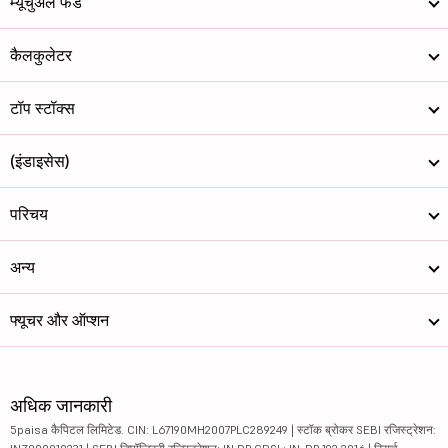
म्यूचुअल फंड
कैलकुलेटर
टॉप स्टॉक्स
(इंडाइसेस)
परिचय
अन्य
फ्यूचर और ऑप्शन
अधिक जानकारी
5paisa कैपिटल लिमिटेड. CIN: L67190MH2007PLC289249 | स्टॉक ब्रोकर SEBI रजिस्ट्रेशन: