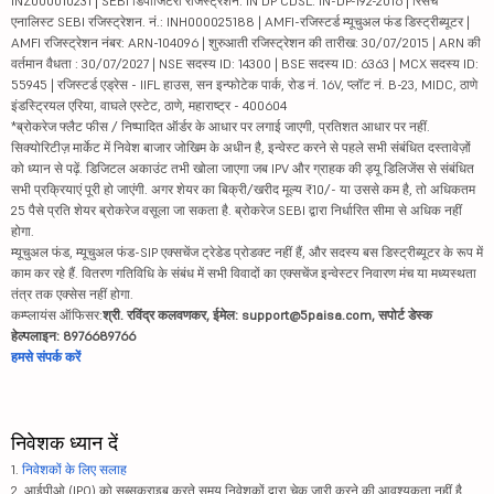
INZ000010231 | SEBI डिपॉजिटरी रजिस्ट्रेशन: IN DP CDSL: IN-DP-192-2016 | रिसर्च
एनालिस्ट SEBI रजिस्ट्रेशन. नं.: INH000025188 | AMFI-रजिस्टर्ड म्यूचुअल फंड डिस्ट्रीब्यूटर |
AMFI रजिस्ट्रेशन नंबर: ARN-104096 | शुरुआती रजिस्ट्रेशन की तारीख: 30/07/2015 | ARN की
वर्तमान वैधता : 30/07/2027 | NSE सदस्य ID: 14300 | BSE सदस्य ID: 6363 | MCX सदस्य ID:
55945 | रजिस्टर्ड एड्रेस - IIFL हाउस, सन इन्फोटेक पार्क, रोड नं. 16V, प्लॉट नं. B-23, MIDC, ठाणे
इंडस्ट्रियल एरिया, वाघले एस्टेट, ठाणे, महाराष्ट्र - 400604
*ब्रोकरेज फ्लैट फीस / निष्पादित ऑर्डर के आधार पर लगाई जाएगी, प्रतिशत आधार पर नहीं.
सिक्योरिटीज़ मार्केट में निवेश बाजार जोखिम के अधीन है, इन्वेस्ट करने से पहले सभी संबंधित दस्तावेज़ों
को ध्यान से पढ़ें. डिजिटल अकाउंट तभी खोला जाएगा जब IPV और ग्राहक की ड्यू डिलिजेंस से संबंधित
सभी प्रक्रियाएं पूरी हो जाएंगी. अगर शेयर का बिक्री/खरीद मूल्य ₹10/- या उससे कम है, तो अधिकतम
25 पैसे प्रति शेयर ब्रोकरेज वसूला जा सकता है. ब्रोकरेज SEBI द्वारा निर्धारित सीमा से अधिक नहीं
होगा.
म्यूचुअल फंड, म्यूचुअल फंड-SIP एक्सचेंज ट्रेडेड प्रोडक्ट नहीं हैं, और सदस्य बस डिस्ट्रीब्यूटर के रूप में
काम कर रहे हैं. वितरण गतिविधि के संबंध में सभी विवादों का एक्सचेंज इन्वेस्टर निवारण मंच या मध्यस्थता
तंत्र तक एक्सेस नहीं होगा.
कम्प्लायंस ऑफिसर:
श्री. रविंद्र कलवणकर, ईमेल: support@5paisa.com, सपोर्ट डेस्क
हेल्पलाइन: 8976689766
हमसे संपर्क करें
निवेशक ध्यान दें
1.
निवेशकों के लिए सलाह
2. आईपीओ (IPO) को सब्सक्राइब करते समय निवेशकों द्वारा चेक जारी करने की आवश्यकता नहीं है.