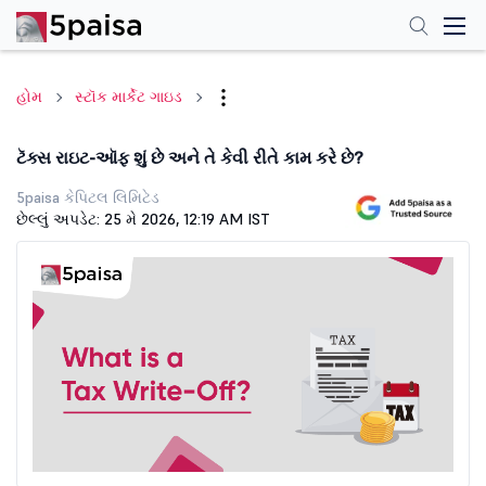
હોમ
સ્ટૉક માર્કેટ ગાઇડ
ટૅક્સ રાઇટ-ઑફ શું છે અને તે કેવી રીતે કામ કરે છે?
5paisa કેપિટલ લિમિટેડ
છેલ્લું અપડેટ: 25 મે 2026, 12:19 AM IST