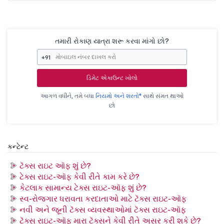
તમારી રોકાણ યાત્રા શરૂ કરવા માંગો છો?
+91
ડિમેટ એકાઉન્ટ ખોલો
આગળ વધીને, તમે બધા
નિયમો અને શરતો*
સાથે સંમત થાઓ
છો
કન્ટેન્ટ
ટૅક્સ રાઇટ ઑફ શું છે?
ટેક્સ રાઇટ-ઑફ કેવી રીતે કામ કરે છે?
કેટલાક સામાન્ય ટેક્સ રાઇટ-ઑફ શું છે?
સ્વ-રોજગાર ધરાવતા કરદાતાઓ માટે ટૅક્સ રાઇટ-ઑફ
નવી અને જૂની ટૅક્સ વ્યવસ્થાઓમાં ટૅક્સ રાઇટ-ઑફ
ટૅક્સ રાઇટ-ઑફ મારા ટૅક્સને કેવી રીતે અસર કરી શકે છે?