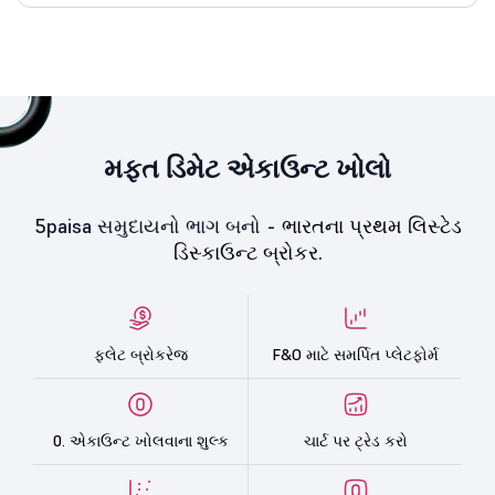
મફત ડિમેટ એકાઉન્ટ ખોલો
5paisa સમુદાયનો ભાગ બનો -
ભારતના પ્રથમ લિસ્ટેડ
ડિસ્કાઉન્ટ બ્રોકર.
ફ્લેટ બ્રોકરેજ
F&O માટે સમર્પિત પ્લેટફોર્મ
0. એકાઉન્ટ ખોલવાના શુલ્ક
ચાર્ટ પર ટ્રેડ કરો