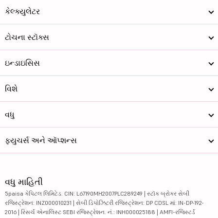
કેલ્ક્યુલેટર
ટોચના સ્ટૉક્સ
ઇન્ડાઇસિસ
વિશે
વધુ
ફ્યુચર્સ અને ઑપ્શન્સ
વધુ માહિતી
5paisa કેપિટલ લિમિટેડ. CIN: L67190MH2007PLC289249 | સ્ટૉક બ્રોકર સેબી
રજિસ્ટ્રેશન: INZ000010231 | સેબી ડિપોઝિટરી રજિસ્ટ્રેશન: DP CDSL માં: IN-DP-192-
2016 | રિસર્ચ એનાલિસ્ટ SEBI રજિસ્ટ્રેશન. નં.: INH000025188 | AMFI-રજિસ્ટર્ડ