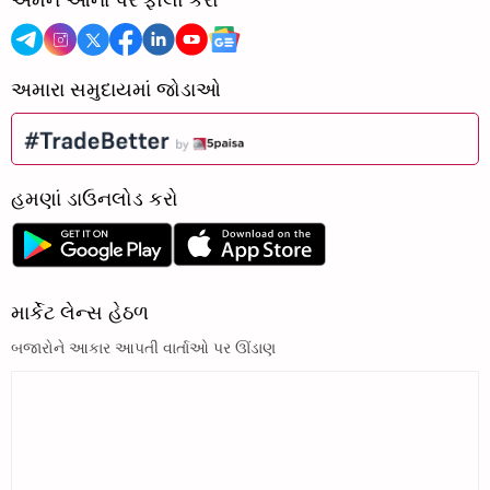
અમારા સમુદાયમાં જોડાઓ
હમણાં ડાઉનલોડ કરો
માર્કેટ લેન્સ હેઠળ
બજારોને આકાર આપતી વાર્તાઓ પર ઊંડાણ