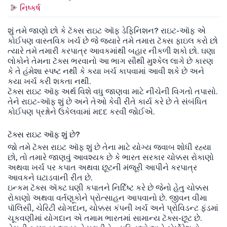
નિષ્કર્ષ
શું તમે જાણો છો કે ટૅક્સ રાઇટ ઑફ ડેફિનિશન? રાઇટ-ઑફ એ
કોઈપણ વાસ્તવિક ખર્ચ છે જે જ્યારે તમે તમારા ટૅક્સ ફાઇલ કરો છો
ત્યારે તમે તમારી કરપાત્ર આવકમાંથી બહાર નીકળી શકો છો. ઘણા
લોકોને તેમના ટૅક્સ ભરવાનો આ ભાગ સૌથી મુશ્કેલ લાગે છે કારણ
કે તે હંમેશા સ્પષ્ટ નથી કે કયા ખર્ચ કાપવામાં આવી શકે છે અને
કયા ખર્ચ કરી શકતા નથી.
ટૅક્સ રાઇટ ઑફ અર્થ વિશે વધુ જાણવા માટે નીચેની વિગતો તપાસો.
તેને રાઇટ-ઑફ શું છે અને તેઓ કેવી રીતે કાર્ય કરે છે તે સંબંધિત
કોઈપણ પ્રશ્નોને ઉકેલવામાં મદદ કરવી જોઈએ.
ટૅક્સ રાઇટ ઑફ શું છે?
જો તમે ટૅક્સ રાઇટ ઑફ શું છે તેના માટે યોગ્ય જવાબ શોધી રહ્યા
છો, તો તમારે જાણવું આવશ્યક છે કે ભારત સરકાર ચોક્કસ રોકાણો
અથવા ખર્ચ પર કપાત અથવા છૂટની મંજૂરી આપીને કરપાત્ર
આવકને ઘટાડવાની રીત છે.
ઇન્કમ ટૅક્સ ઍક્ટ ઘણી કપાતને નિર્દિષ્ટ કરે છે જેનો હેતુ ચોક્કસ
રોકાણો અથવા વર્તણૂકોને પ્રોત્સાહન આપવાનો છે. જીવન વીમા
પૉલિસી, ચેરિટી યોગદાન, ચોક્કસ કંપની ખર્ચ અને પ્રોવિડન્ટ ફંડમાં
ચૂકવણીમાં યોગદાન એ તમામ ભારતમાં સામાન્ય ટૅક્સ-છૂટ છે.