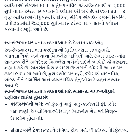
વ્યક્તિઓ સેક્શન 80TTA હેઠળ સેવિંગ એકાઉન્ટમાંથી ₹10,000
સુધીના ઇન્ટરેસ્ટ પર કપાતનો ક્લેઇમ કરી શકે છે. સેક્શન 80TTB
વૃદ્ધ વ્યક્તિઓને ફિક્સ્ડ ડિપોઝિટ, સેવિંગ એકાઉન્ટ અને રિકરિંગ
ડિપોઝિટમાંથી ₹50,000 સુધીના ઇન્ટરેસ્ટ પર કપાતનો ક્લેઇમ
કરવાની મંજૂરી આપે છે.
સ્વ-રોજગાર ધરાવતા કરદાતાઓ માટે ટૅક્સ રાઇટ-ઑફ
સ્વ-રોજગાર ધરાવતા કરદાતાઓ (ફ્રીલાન્સર, સલાહકારો,
વ્યાવસાયિકો અને નાના બિઝનેસ માલિકો) માટે, ટૅક્સ રાઇટ-ઑફ
સામાન્ય રીતે કાયદેસર બિઝનેસ ખર્ચનો સંદર્ભ આપે છે જે કરપાત્ર
નફા ઘટાડે છે. અંતર્ગત વિચાર સરળ છે: તમારી ચોખ્ખી આવક પર
ટૅક્સ લાદવામાં આવે છે, કુલ રસીદ પર નહીં, જો ખર્ચ વાસ્તવિક,
યોગ્ય રીતે સમર્થિત અને વ્યવસાયિક હેતુઓ માટે વહન કરવામાં
આવે છે.
સ્વ-રોજગાર ધરાવતા કરદાતાઓ માટે સામાન્ય રાઇટ-ઑફમાં
ઘણીવાર શામેલ હોય છે:
કાર્યસ્થળનો ખર્ચ:
ઑફિસનું ભાડું, સહ-કાર્યકારી ફી, રિપેર,
જાળવણી, ઉપયોગિતાઓ (માત્ર બિઝનેસ શેર, જો મિશ્ર-
ઉપયોગ હોય તો).
સંચાર અને ટેક:
ઇન્ટરનેટ બિલ, ફોન ખર્ચ, લૅપટૉપ્સ, પેરિફેરલ્સ,