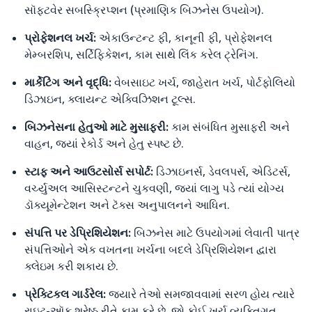
સૉફ્ટવેર સબસ્ક્રિપ્શન (પ્રમાણિક બિઝનેસ ઉપયોગ).
પ્રોફેશનલ ખર્ચ:
એકાઉન્ટન્ટ ફી, કાનૂની ફી, પ્રોફેશનલ
મેમ્બરશિપ, સર્ટિફિકેશન, કામ સાથે લિંક કરેલ ટ્રેનિંગ.
માર્કેટિંગ અને વૃદ્ધિ:
વેબસાઇટ ખર્ચ, જાહેરાત ખર્ચ, પોર્ટફોલિયો
ડિઝાઇન, ક્લાયન્ટ એક્વિઝિશન ટૂલ્સ.
બિઝનેસના હેતુઓ માટે મુસાફરી:
કામ સંબંધિત મુસાફરી અને
વાહન, જ્યાં રેકોર્ડ અને હેતુ સ્પષ્ટ છે.
સ્ટાફ અને આઉટસોર્સ સપોર્ટ:
ડિઝાઇનર્સ, ડેવલપર્સ, એડિટર્સ,
વર્ચ્યુઅલ આસિસ્ટન્ટને ચુકવણી, જ્યાં લાગુ પડે ત્યાં યોગ્ય
ડૉક્યૂમેન્ટેશન અને ટૅક્સ અનુપાલનને આધિન.
સંપત્તિ પર ડેપ્રિશિયેશન:
બિઝનેસ માટે ઉપયોગમાં લેવાતી પાત્ર
સંપત્તિઓને એક વખતના ખર્ચના બદલે ડેપ્રિશિયેશન દ્વારા
ક્લેઇમ કરી શકાય છે.
પ્રેક્ટિકલ ગાર્ડરેલ:
જ્યારે તેઓ સમજાવવામાં સરળ હોય ત્યારે
રાઇટ-ઑફ શ્રેષ્ઠ રીતે કામ કરે છે. જો કોઈ ખર્ચ વ્યક્તિગત