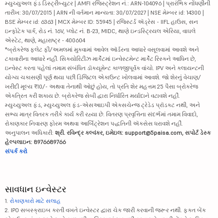
મ્યુચ્યુઅલ ફંડ ડિસ્ટ્રીબ્યુટર | AMFI રજિસ્ટ્રેશન નં.: ARN-104096 | પ્રારંભિક નોંધણીની
તારીખ: 30/07/2015 | ARN ની વર્તમાન માન્યતા: 30/07/2027 | NSE મેમ્બર id: 14300 |
BSE મેમ્બર id: 6363 | MCX મેમ્બર ID: 55945 | રજિસ્ટર્ડ ઍડ્રેસ - IIFL હાઉસ, સન
ઇન્ફોટેક પાર્ક, રોડ નં. 16V, પ્લોટ નં. B-23, MIDC, થાણે ઇન્ડસ્ટ્રિયલ એરિયા, વાઘલે
એસ્ટેટ, થાણે, મહારાષ્ટ્ર - 400604
*બ્રોકરેજ ફ્લેટ ફી/અમલમાં મુકવામાં આવેલ ઑર્ડરના આધારે વસૂલવામાં આવશે અને
ટકાવારીના આધારે નહીં. સિક્યોરિટીઝ માર્કેટમાં ઇન્વેસ્ટમેન્ટ માર્કેટ રિસ્કને આધિન છે,
ઇન્વેસ્ટ કરતા પહેલાં તમામ સંબંધિત ડૉક્યૂમેન્ટ કાળજીપૂર્વક વાંચો. IPV અને ક્લાયન્ટની
યોગ્ય ચકાસણી પૂર્ણ થયા પછી ડિજિટલ એકાઉન્ટ ખોલવામાં આવશે. જો શેરનું વેચાણ/
ખરીદી મૂલ્ય ₹10/- અથવા તેનાથી ઓછું હોય, તો પ્રતિ શેર મહત્તમ 25 પૈસા બ્રોકરેજ
એકત્રિત કરી શકાય છે. બ્રોકરેજ સેબી દ્વારા નિર્ધારિત મર્યાદાને વટાવશે નહીં.
મ્યુચ્યુઅલ ફંડ, મ્યુચ્યુઅલ ફંડ-એસઆઇપી એક્સચેન્જ ટ્રેડેડ પ્રૉડક્ટ નથી, અને
સભ્ય માત્ર વિતરક તરીકે કાર્ય કરી રહ્યા છે. વિતરણ પ્રવૃત્તિના સંદર્ભમાં તમામ વિવાદો,
રોકાણકાર નિવારણ ફોરમ અથવા આર્બિટ્રેશન પદ્ધતિની ઍક્સેસ ધરાવશે નહીં.
અનુપાલન અધિકારી:
શ્રી. રવિન્દ્ર કલ્વંકર, ઇમેઇલ: support@5paisa.com, સપોર્ટ ડેસ્ક
હેલ્પલાઇન: 8976689766
સંપર્ક કરો
સાવધાન ઇન્વેસ્ટર
1.
રોકાણકારો માટે સલાહ
2. IPO સબસ્ક્રાઇબ કરતી વખતે ઇન્વેસ્ટર દ્વારા ચેક જારી કરવાની જરૂર નથી. ફક્ત બેંક