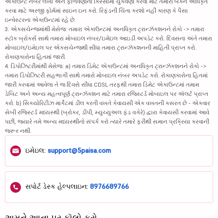
એકાઉન્ટ નંબર લખો અને ફાળવણીના કિસ્સામાં ચુકવણી કરવા માટે તમારી બેંકને અધિકૃત
કરવા માટે અરજી ફોર્મમાં સાઇન ઇન કરો. રિફંડની ચિંતા કરશો નહીં કારણ કે પૈસા
ઇન્વેસ્ટરના એકાઉન્ટમાં રહે છે.
3. એક્સચેન્જમાંથી મેસેજ: તમારા એકાઉન્ટમાં અનધિકૃત ટ્રાન્ઝૅક્શનને રોકો -> તમારા
સ્ટૉક બ્રોકર્સ સાથે તમારા મોબાઇલ નંબર/ઇમેઇલ આઇડી અપડેટ કરો. દિવસના અંતે તમારા
મોબાઇલ/ઇમેઇલ પર એક્સચેન્જથી સીધા તમારા ટ્રાન્ઝૅક્શનની માહિતી પ્રાપ્ત કરો.
રોકાણકારોના હિતમાં જારી.
4. ડિપોઝિટરીમાંથી મેસેજ: a) તમારા ડિમેટ એકાઉન્ટમાં અનધિકૃત ટ્રાન્ઝૅક્શનને રોકો ->
તમારા ડિપોઝિટરી સહભાગી સાથે તમારો મોબાઇલ નંબર અપડેટ કરો. રોકાણકારોના હિતમાં
જારી કરવામાં આવેલા તે જ દિવસે સીધા CDSL તરફથી તમારા ડિમેટ એકાઉન્ટમાં તમામ
ડેબિટ અને અન્ય મહત્વપૂર્ણ ટ્રાન્ઝૅક્શન માટે તમારા રજિસ્ટર્ડ મોબાઇલ પર ઍલર્ટ પ્રાપ્ત
કરો. b) સિક્યોરિટીઝ માર્કેટમાં ડીલ કરતી વખતે કેવાયસી એક વખતની કસરત છે - એકવાર
સેબી રજિસ્ટર્ડ મધ્યસ્થી (બ્રોકર, ડીપી, મ્યુચ્યુઅલ ફંડ વગેરે) દ્વારા કેવાયસી કરવામાં આવે
પછી, જ્યારે તમે અન્ય મધ્યસ્થીનો સંપર્ક કરો ત્યારે તમારે ફરીથી સમાન પ્રક્રિયા કરવાની
જરૂર નથી.
ઇમેઇલ:
support@5paisa.com
સપોર્ટ ડેસ્ક હેલ્પલાઇન:
8976689766
અમને આના પર ફૉલો કરો