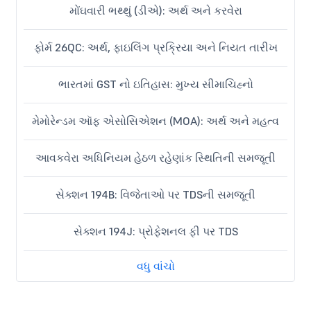
મોંઘવારી ભથ્થું (ડીએ): અર્થ અને કરવેરા
ફોર્મ 26QC: અર્થ, ફાઇલિંગ પ્રક્રિયા અને નિયત તારીખ
ભારતમાં GST નો ઇતિહાસ: મુખ્ય સીમાચિહ્નો
મેમોરેન્ડમ ઑફ એસોસિએશન (MOA): અર્થ અને મહત્વ
આવકવેરા અધિનિયમ હેઠળ રહેણાંક સ્થિતિની સમજૂતી
સેક્શન 194B: વિજેતાઓ પર TDSની સમજૂતી
સેક્શન 194J: પ્રોફેશનલ ફી પર TDS
વધુ વાંચો