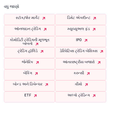
વધુ જાણો
સ્ટૉક/શેર માર્કેટ
ડિમેટ એકાઉન્ટ
ઑનલાઇન ટ્રેડિંગ
મ્યુચ્યુઅલ ફંડ
કોમોડિટી ટ્રેડિંગની મૂળભૂત
IPO
બાબતો
ટ્રેડિંગ હૉલિડે
ડેરિવેટિવ્સ ટ્રેડિંગ બેસિક્સ
જેનેરિક
આંતરરાષ્ટ્રીય બજારો
બેંકિંગ
કરન્સી
બોન્ડ અને ડિબેન્ચર
વીમો
ETF
અલ્ગો ટ્રેડિન્ગ