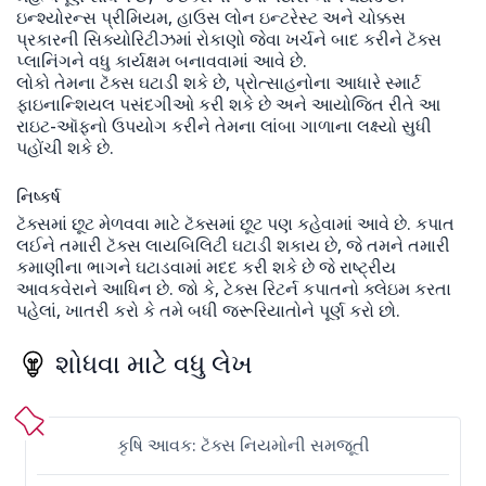
ઇન્શ્યોરન્સ પ્રીમિયમ, હાઉસ લોન ઇન્ટરેસ્ટ અને ચોક્કસ
પ્રકારની સિક્યોરિટીઝમાં રોકાણો જેવા ખર્ચને બાદ કરીને ટૅક્સ
પ્લાનિંગને વધુ કાર્યક્ષમ બનાવવામાં આવે છે.
લોકો તેમના ટૅક્સ ઘટાડી શકે છે, પ્રોત્સાહનોના આધારે સ્માર્ટ
ફાઇનાન્શિયલ પસંદગીઓ કરી શકે છે અને આયોજિત રીતે આ
રાઇટ-ઑફનો ઉપયોગ કરીને તેમના લાંબા ગાળાના લક્ષ્યો સુધી
પહોંચી શકે છે.
નિષ્કર્ષ
ટૅક્સમાં છૂટ મેળવવા માટે ટૅક્સમાં છૂટ પણ કહેવામાં આવે છે. કપાત
લઈને તમારી ટૅક્સ લાયબિલિટી ઘટાડી શકાય છે, જે તમને તમારી
કમાણીના ભાગને ઘટાડવામાં મદદ કરી શકે છે જે રાષ્ટ્રીય
આવકવેરાને આધિન છે. જો કે, ટેક્સ રિટર્ન કપાતનો ક્લેઇમ કરતા
પહેલાં, ખાતરી કરો કે તમે બધી જરૂરિયાતોને પૂર્ણ કરો છો.
શોધવા માટે વધુ લેખ
કૃષિ આવક: ટૅક્સ નિયમોની સમજૂતી