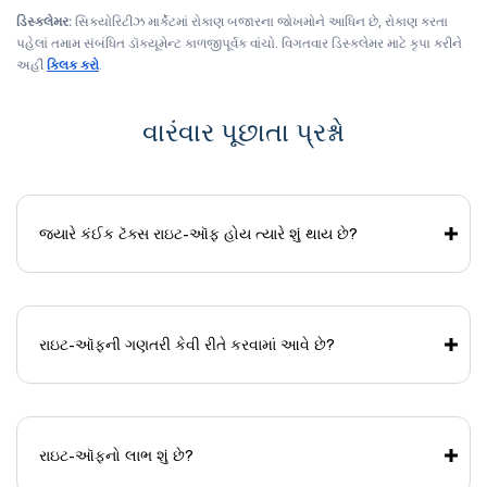
ડિસ્ક્લેમર:
સિક્યોરિટીઝ માર્કેટમાં રોકાણ બજારના જોખમોને આધિન છે, રોકાણ કરતા
પહેલાં તમામ સંબંધિત ડૉક્યૂમેન્ટ કાળજીપૂર્વક વાંચો. વિગતવાર ડિસ્ક્લેમર માટે કૃપા કરીને
અહીં
ક્લિક કરો
.
વારંવાર પૂછાતા પ્રશ્નો
જ્યારે કંઈક ટૅક્સ રાઇટ-ઑફ હોય ત્યારે શું થાય છે?
રાઇટ-ઑફની ગણતરી કેવી રીતે કરવામાં આવે છે?
રાઇટ-ઑફનો લાભ શું છે?