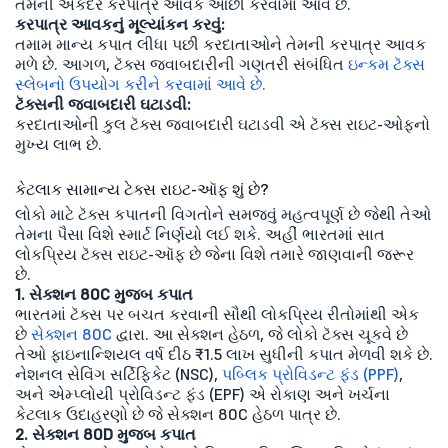
તેમની એકંદર કરપાત્ર આવક ઓછી કરવામાં આવે છે.
કરપાત્ર આવકનું મૂલ્યાંકન કરવું:
તમામ માન્ય કપાત લીધા પછી કરદાતાઓને તેમની કરપાત્ર આવક
મળે છે. આગળ, ટૅક્સ જવાબદારીની ગણતરી સંબંધિત
ઇન્કમ ટૅક્સ
સ્લેબનો ઉપયોગ કરીને કરવામાં આવે છે.
ટૅક્સની જવાબદારી ઘટાડવી:
કરદાતાઓની કુલ ટૅક્સ જવાબદારી ઘટાડવી એ ટૅક્સ રાઇટ-ઓફનો
મુખ્ય લાભ છે.
કેટલાક સામાન્ય ટેક્સ રાઇટ-ઑફ શું છે?
લોકો માટે ટૅક્સ કપાતની વિગતોને સમજવું મહત્વપૂર્ણ છે જેથી તેઓ
તેમના પૈસા વિશે સ્માર્ટ નિર્ણયો લઈ શકે. અહીં ભારતમાં સાત
લોકપ્રિય ટૅક્સ રાઇટ-ઑફ છે જેના વિશે તમારે જાણવાની જરૂર
છે.
1. સેક્શન 80C મુજબ કપાત
ભારતમાં ટૅક્સ પર બચત કરવાની સૌથી લોકપ્રિય રીતોમાંથી એક
છે
સેક્શન 80C
દ્વારા. આ સેક્શન હેઠળ, જે લોકો ટૅક્સ ચૂકવે છે
તેઓ ફાઇનાન્શિયલ વર્ષ દીઠ ₹1.5 લાખ સુધીની કપાત મેળવી શકે છે.
નેશનલ સેવિંગ સર્ટિફિકેટ (NSC),
પબ્લિક પ્રોવિડન્ટ ફંડ (PPF)
,
અને એમ્પ્લોયી પ્રોવિડન્ટ ફંડ (EPF) એ રોકાણ અને ખર્ચના
કેટલાક ઉદાહરણો છે જે સેક્શન 80C હેઠળ પાત્ર છે.
2. સેક્શન 80D મુજબ કપાત