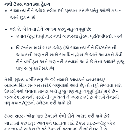
નવી ટૅક્સ વ્યવસ્થા હેઠળ
સામાન્ય રીતે ઓછા સ્લેબ દરો પ્રદાન કરે છે પરંતુ ઓછી કપાત
અને છૂટ સાથે.
જો કે, બે વિચારોને અલગ કરવું મહત્વપૂર્ણ છે:
કપાત/છૂટ (ઘણીવાર નવી વ્યવસ્થા હેઠળ પ્રતિબંધિત), અને
બિઝનેસ ખર્ચ રાઇટ-ઓફ (જે સામાન્ય રીતે બિઝનેસની
આવકની ગણતરી સાથે સંબંધિત હોય છે અને આવકને કેવી
રીતે વર્ગીકૃત અને ગણતરી કરવામાં આવે છે તેના આધારે હજુ
પણ લાગુ થઈ શકે છે).
તેથી, મુખ્ય વર્ગીકરણ છે: જો તમારી આવકને વ્યવસાય/
વ્યાવસાયિક ઇન્કમ તરીકે ગણવામાં આવે છે, તો નફો મેળવવા માટે
ઉપયોગમાં લેવાતા માન્ય ખર્ચ હજુ પણ મહત્વપૂર્ણ હોઈ શકે છે -
જ્યારે શાસનની પસંદગી મુખ્યત્વે તે અસર કરે છે કે તમે તેનાથી
વધુ કપાત/છૂટનો ક્લેઇમ કરી શકો છો.
ટૅક્સ રાઇટ-ઑફ મારા ટૅક્સને કેવી રીતે અસર કરી શકે છે?
ભારતમાં કરપાત્ર આવકને ઘટાડવા માટે ટૅક્સ રાઇટ-ઑફ એક
મહત્વપૂર્ણ સાધન છે, જે ટૅક્સની જવાબદારીઓને ઘટાડે છે.