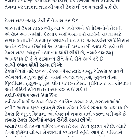
તેમની કરપાત્ર આવકને ઘટાડીને, વ્યક્તિઓ અને કોર્પોરેશનો
તેમના પર સરકાર તરફથી બાકી ટૅક્સની રકમ ઘટાડી શકે છે.
ટેક્સ રાઇટ-ઑફ કેવી રીતે કામ કરે છે?
ભારતમાં ટૅક્સ રાઇટ-ઑફ વ્યક્તિઓ અને કોર્પોરેશનોને તેમની
એકંદર આવકમાંથી કેટલાક ખર્ચ અથવા રોકાણોને કાપવા માટે
સક્ષમ બનાવીને કરપાત્ર આવકને ઘટાડે છે. આવકવેરા અધિનિયમ
અનેક જોગવાઈઓમાં આ કપાતની પરવાનગી આપે છે. હવે તમે
ટૅક્સ રાઇટ ઑફની વ્યાખ્યા શોધી લીધી છે, તમારે સમજવું
આવશ્યક છે કે તે સામાન્ય રીતે કેવી રીતે કાર્ય કરે છે:
સાચી કપાત શોધી રહ્યા છીએ:
ટૅક્સપેયર્સ માટે ઇન્કમ ટૅક્સ ઍક્ટ દ્વારા મંજૂર ચોક્કસ કપાતને
ઓળખવી મહત્વપૂર્ણ છે. આમાં અન્ય વસ્તુઓ, જીવન વીમા
પ્રિમીયમ, ટ્યુશન, હોમ લોન પર ઇન્ટરેસ્ટ, પ્રોવિડન્ટ ફંડ યોગદાન
અને ચેરિટી યોગદાનનો સમાવેશ થઈ શકે છે.
રેકોર્ડ-કીપિંગ અને રિપોર્ટિંગ:
સ્વીકાર્ય ખર્ચ અથવા રોકાણ સાબિત કરવા માટે, કરદાતાઓએ
રસીદ અથવા પ્રમાણપત્રો જેવા યોગ્ય રેકોર્ડ રાખવા આવશ્યક છે.
ટૅક્સ રિવ્યૂ દરમિયાન, આ પેપરવર્ક તપાસવાની જરૂર પડી શકે છે.
તમારા ટૅક્સ રિટર્નમાં કપાત ઉમેરી રહ્યા છીએ:
જ્યારે લોકો તેમના વાર્ષિક ઇન્કમ ટૅક્સ રિટર્ન ફાઇલ કરે છે, ત્યારે
તેઓ ફોર્મના યોગ્ય સેક્શનમાં કપાતની સૂચિ આપે છે. પરિણામે