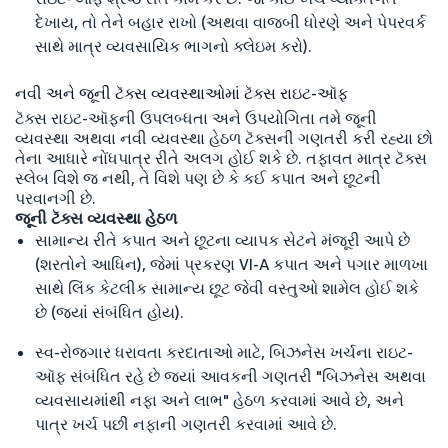
દેખાય, તો તેને બહાર રાખો (અથવા વાજબી ધોરણે અને પેપરવર્ક
સાથે માત્ર વ્યવસાયિક ભાગનો ક્લેઇમ કરો).
નવી અને જૂની ટૅક્સ વ્યવસ્થાઓમાં ટૅક્સ રાઇટ-ઑફ
ટૅક્સ રાઇટ-ઑફની ઉપલબ્ધતા અને ઉપયોગિતા તમે જૂની
વ્યવસ્થા અથવા નવી વ્યવસ્થા હેઠળ ટૅક્સની ગણતરી કરી રહ્યા છો
તેના આધારે નોંધપાત્ર રીતે અલગ હોઈ શકે છે. તફાવત માત્ર ટૅક્સ
સ્લેબ વિશે જ નથી, તે વિશે પણ છે કે કઈ કપાત અને છૂટની
પરવાનગી છે.
જૂની ટૅક્સ વ્યવસ્થા હેઠળ
સામાન્ય રીતે કપાત અને છૂટના વ્યાપક સેટને મંજૂરી આપે છે
(શરતોને આધિન), જેમાં પ્રકરણ VI-A કપાત અને પગાર માળખા
સાથે લિંક કેટલીક સામાન્ય છૂટ જેવી વસ્તુઓ શામેલ હોઈ શકે
છે (જ્યાં સંબંધિત હોય).
સ્વ-રોજગાર ધરાવતા કરદાતાઓ માટે, બિઝનેસ ખર્ચના રાઇટ-
ઑફ સંબંધિત રહે છે જ્યાં આવકની ગણતરી "બિઝનેસ અથવા
વ્યવસાયમાંથી નફા અને લાભ" હેઠળ કરવામાં આવે છે, અને
પાત્ર ખર્ચ પછી નફાની ગણતરી કરવામાં આવે છે.