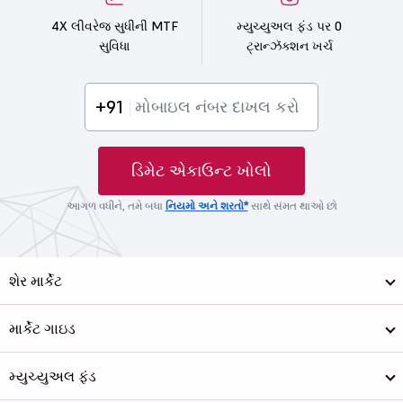
4X લીવરેજ સુધીની MTF
મ્યુચ્યુઅલ ફંડ પર 0
સુવિધા
ટ્રાન્ઝૅક્શન ખર્ચ
+91
ડિમેટ એકાઉન્ટ ખોલો
આગળ વધીને, તમે બધા
નિયમો અને શરતો*
સાથે સંમત થાઓ છો
શેર માર્કેટ
માર્કેટ ગાઇડ
મ્યુચ્યુઅલ ફંડ