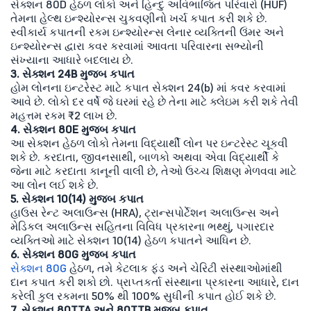
સેક્શન 80D હેઠળ લોકો અને હિન્દુ અવિભાજિત પરિવારો (HUF)
તેમના હેલ્થ ઇન્શ્યોરન્સ ચુકવણીનો ખર્ચ કપાત કરી શકે છે.
સ્વીકાર્ય કપાતની રકમ ઇન્શ્યોરન્સ લેનાર વ્યક્તિની ઉંમર અને
ઇન્શ્યોરન્સ દ્વારા કવર કરવામાં આવતા પરિવારના સભ્યોની
સંખ્યાના આધારે બદલાય છે.
3. સેક્શન 24B મુજબ કપાત
હોમ લોનના ઇન્ટરેસ્ટ માટે કપાત સેક્શન 24(b) માં કવર કરવામાં
આવે છે. લોકો દર વર્ષે જે ઘરમાં રહે છે તેના માટે ક્લેઇમ કરી શકે તેવી
મહત્તમ રકમ ₹2 લાખ છે.
4. સેક્શન 80E મુજબ કપાત
આ સેક્શન હેઠળ લોકો તેમના વિદ્યાર્થી લોન પર ઇન્ટરેસ્ટ ચૂકવી
શકે છે. કરદાતા, જીવનસાથી, બાળકો અથવા એવા વિદ્યાર્થી કે
જેના માટે કરદાતા કાનૂની વાલી છે, તેઓ ઉચ્ચ શિક્ષણ મેળવવા માટે
આ લોન લઈ શકે છે.
5. સેક્શન 10(14) મુજબ કપાત
હાઉસ રેન્ટ અલાઉન્સ (HRA), ટ્રાન્સપોર્ટેશન અલાઉન્સ અને
મેડિકલ અલાઉન્સ સહિતના વિવિધ પ્રકારના ભથ્થું, પગારદાર
વ્યક્તિઓ માટે સેક્શન 10(14) હેઠળ કપાતને આધિન છે.
6. સેક્શન 80G મુજબ કપાત
સેક્શન 80G
હેઠળ, તમે કેટલાક ફંડ અને ચેરિટી સંસ્થાઓમાંથી
દાન કપાત કરી શકો છો. પ્રાપ્તકર્તા સંસ્થાના પ્રકારના આધારે, દાન
કરેલી કુલ રકમના 50% થી 100% સુધીની કપાત હોઈ શકે છે.
7. સેક્શન 80TTA અને 80TTB મુજબ કપાત