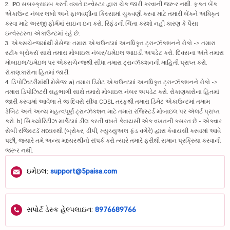
2. IPO સબસ્ક્રાઇબ કરતી વખતે ઇન્વેસ્ટર દ્વારા ચેક જારી કરવાની જરૂર નથી. ફક્ત બેંક
એકાઉન્ટ નંબર લખો અને ફાળવણીના કિસ્સામાં ચુકવણી કરવા માટે તમારી બેંકને અધિકૃત
કરવા માટે અરજી ફોર્મમાં સાઇન ઇન કરો. રિફંડની ચિંતા કરશો નહીં કારણ કે પૈસા
ઇન્વેસ્ટરના એકાઉન્ટમાં રહે છે.
3. એક્સચેન્જમાંથી મેસેજ: તમારા એકાઉન્ટમાં અનધિકૃત ટ્રાન્ઝૅક્શનને રોકો -> તમારા
સ્ટૉક બ્રોકર્સ સાથે તમારા મોબાઇલ નંબર/ઇમેઇલ આઇડી અપડેટ કરો. દિવસના અંતે તમારા
મોબાઇલ/ઇમેઇલ પર એક્સચેન્જથી સીધા તમારા ટ્રાન્ઝૅક્શનની માહિતી પ્રાપ્ત કરો.
રોકાણકારોના હિતમાં જારી.
4. ડિપોઝિટરીમાંથી મેસેજ: a) તમારા ડિમેટ એકાઉન્ટમાં અનધિકૃત ટ્રાન્ઝૅક્શનને રોકો ->
તમારા ડિપોઝિટરી સહભાગી સાથે તમારો મોબાઇલ નંબર અપડેટ કરો. રોકાણકારોના હિતમાં
જારી કરવામાં આવેલા તે જ દિવસે સીધા CDSL તરફથી તમારા ડિમેટ એકાઉન્ટમાં તમામ
ડેબિટ અને અન્ય મહત્વપૂર્ણ ટ્રાન્ઝૅક્શન માટે તમારા રજિસ્ટર્ડ મોબાઇલ પર ઍલર્ટ પ્રાપ્ત
કરો. b) સિક્યોરિટીઝ માર્કેટમાં ડીલ કરતી વખતે કેવાયસી એક વખતની કસરત છે - એકવાર
સેબી રજિસ્ટર્ડ મધ્યસ્થી (બ્રોકર, ડીપી, મ્યુચ્યુઅલ ફંડ વગેરે) દ્વારા કેવાયસી કરવામાં આવે
પછી, જ્યારે તમે અન્ય મધ્યસ્થીનો સંપર્ક કરો ત્યારે તમારે ફરીથી સમાન પ્રક્રિયા કરવાની
જરૂર નથી.
ઇમેઇલ:
support@5paisa.com
સપોર્ટ ડેસ્ક હેલ્પલાઇન:
8976689766