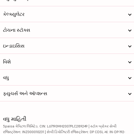
કેલ્ક્યુલેટર
ટોચના સ્ટૉક્સ
ઇન્ડાઇસિસ
વિશે
વધુ
ફ્યુચર્સ અને ઑપ્શન્સ
વધુ માહિતી
5paisa કેપિટલ લિમિટેડ. CIN: L67190MH2007PLC289249 | સ્ટૉક બ્રોકર સેબી
રજિસ્ટ્રેશન: INZ000010231 | સેબી ડિપોઝિટરી રજિસ્ટ્રેશન: DP CDSL માં: IN-DP-192-