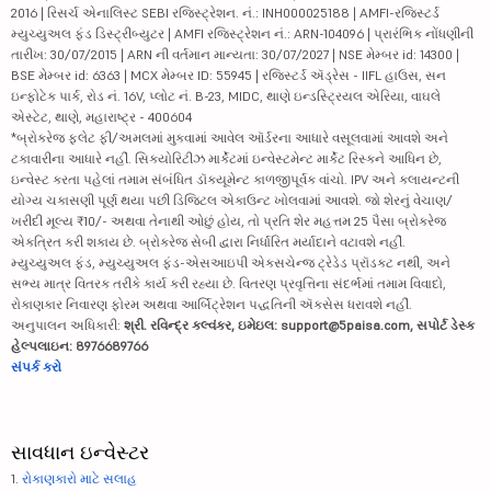
2016 | રિસર્ચ એનાલિસ્ટ SEBI રજિસ્ટ્રેશન. નં.: INH000025188 | AMFI-રજિસ્ટર્ડ
મ્યુચ્યુઅલ ફંડ ડિસ્ટ્રીબ્યુટર | AMFI રજિસ્ટ્રેશન નં.: ARN-104096 | પ્રારંભિક નોંધણીની
તારીખ: 30/07/2015 | ARN ની વર્તમાન માન્યતા: 30/07/2027 | NSE મેમ્બર id: 14300 |
BSE મેમ્બર id: 6363 | MCX મેમ્બર ID: 55945 | રજિસ્ટર્ડ ઍડ્રેસ - IIFL હાઉસ, સન
ઇન્ફોટેક પાર્ક, રોડ નં. 16V, પ્લોટ નં. B-23, MIDC, થાણે ઇન્ડસ્ટ્રિયલ એરિયા, વાઘલે
એસ્ટેટ, થાણે, મહારાષ્ટ્ર - 400604
*બ્રોકરેજ ફ્લેટ ફી/અમલમાં મુકવામાં આવેલ ઑર્ડરના આધારે વસૂલવામાં આવશે અને
ટકાવારીના આધારે નહીં. સિક્યોરિટીઝ માર્કેટમાં ઇન્વેસ્ટમેન્ટ માર્કેટ રિસ્કને આધિન છે,
ઇન્વેસ્ટ કરતા પહેલાં તમામ સંબંધિત ડૉક્યૂમેન્ટ કાળજીપૂર્વક વાંચો. IPV અને ક્લાયન્ટની
યોગ્ય ચકાસણી પૂર્ણ થયા પછી ડિજિટલ એકાઉન્ટ ખોલવામાં આવશે. જો શેરનું વેચાણ/
ખરીદી મૂલ્ય ₹10/- અથવા તેનાથી ઓછું હોય, તો પ્રતિ શેર મહત્તમ 25 પૈસા બ્રોકરેજ
એકત્રિત કરી શકાય છે. બ્રોકરેજ સેબી દ્વારા નિર્ધારિત મર્યાદાને વટાવશે નહીં.
મ્યુચ્યુઅલ ફંડ, મ્યુચ્યુઅલ ફંડ-એસઆઇપી એક્સચેન્જ ટ્રેડેડ પ્રૉડક્ટ નથી, અને
સભ્ય માત્ર વિતરક તરીકે કાર્ય કરી રહ્યા છે. વિતરણ પ્રવૃત્તિના સંદર્ભમાં તમામ વિવાદો,
રોકાણકાર નિવારણ ફોરમ અથવા આર્બિટ્રેશન પદ્ધતિની ઍક્સેસ ધરાવશે નહીં.
અનુપાલન અધિકારી:
શ્રી. રવિન્દ્ર કલ્વંકર, ઇમેઇલ: support@5paisa.com, સપોર્ટ ડેસ્ક
હેલ્પલાઇન: 8976689766
સંપર્ક કરો
સાવધાન ઇન્વેસ્ટર
1.
રોકાણકારો માટે સલાહ