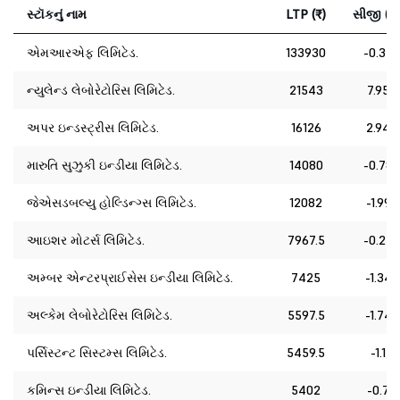
સ્ટૉકનું નામ
LTP (₹)
સીજી (%
એમઆરએફ લિમિટેડ.
133930
-0.35
ન્યુલેન્ડ લેબોરેટોરિસ લિમિટેડ.
21543
7.95
અપર ઇન્ડસ્ટ્રીસ લિમિટેડ.
16126
2.94
મારુતિ સુઝુકી ઇન્ડીયા લિમિટેડ.
14080
-0.78
જેએસડબલ્યુ હોલ્ડિન્ગ્સ લિમિટેડ.
12082
-1.99
આઇશર મોટર્સ લિમિટેડ.
7967.5
-0.24
અમ્બર એન્ટરપ્રાઈસેસ ઇન્ડીયા લિમિટેડ.
7425
-1.34
અલ્કેમ લેબોરેટોરિસ લિમિટેડ.
5597.5
-1.74
પર્સિસ્ટન્ટ સિસ્ટમ્સ લિમિટેડ.
5459.5
-1.1
કમિન્સ ઇન્ડીયા લિમિટેડ.
5402
-0.7