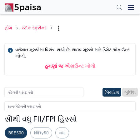
હોમ
સ્ટૉક સ્ક્રીનર
વર્તમાન મૂલ્યોમાં વિલંબ થયો છે, લાઇવ મૂલ્યો માટે ડિમેટ એકાઉન્ટ
i
ખોલો.
હમણાં જ એકાઉન્ટ ખોલો
બિયરિશ
બુલિશ
સૌથી વધુ FII/FPI હિસ્સો
BSE500
Nifty50
બધા