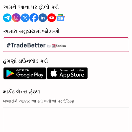
અમને આના પર ફૉલો કરો
અમારા સમુદાયમાં જોડાઓ
હમણાં ડાઉનલોડ કરો
માર્કેટ લેન્સ હેઠળ
બજારોને આકાર આપતી વાર્તાઓ પર ઊંડાણ