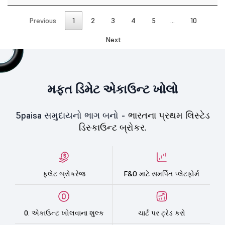
Previous
1
2
3
4
5
…
10
Next
મફત ડિમેટ એકાઉન્ટ ખોલો
5paisa સમુદાયનો ભાગ બનો -
ભારતના પ્રથમ લિસ્ટેડ
ડિસ્કાઉન્ટ બ્રોકર.
ફ્લેટ બ્રોકરેજ
F&O માટે સમર્પિત પ્લેટફોર્મ
0. એકાઉન્ટ ખોલવાના શુલ્ક
ચાર્ટ પર ટ્રેડ કરો