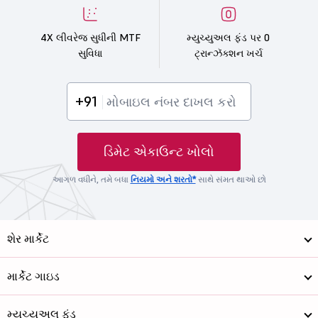
4X લીવરેજ સુધીની MTF
મ્યુચ્યુઅલ ફંડ પર 0
સુવિધા
ટ્રાન્ઝૅક્શન ખર્ચ
+91
ડિમેટ એકાઉન્ટ ખોલો
આગળ વધીને, તમે બધા
નિયમો અને શરતો*
સાથે સંમત થાઓ છો
શેર માર્કેટ
માર્કેટ ગાઇડ
મ્યુચ્યુઅલ ફંડ