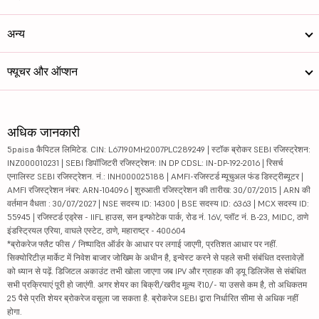
अन्य
फ्यूचर और ऑप्शन
अधिक जानकारी
5paisa कैपिटल लिमिटेड. CIN: L67190MH2007PLC289249 | स्टॉक ब्रोकर SEBI रजिस्ट्रेशन:
INZ000010231 | SEBI डिपॉजिटरी रजिस्ट्रेशन: IN DP CDSL: IN-DP-192-2016 | रिसर्च
एनालिस्ट SEBI रजिस्ट्रेशन. नं.: INH000025188 | AMFI-रजिस्टर्ड म्यूचुअल फंड डिस्ट्रीब्यूटर |
AMFI रजिस्ट्रेशन नंबर: ARN-104096 | शुरुआती रजिस्ट्रेशन की तारीख: 30/07/2015 | ARN की
वर्तमान वैधता : 30/07/2027 | NSE सदस्य ID: 14300 | BSE सदस्य ID: 6363 | MCX सदस्य ID:
55945 | रजिस्टर्ड एड्रेस - IIFL हाउस, सन इन्फोटेक पार्क, रोड नं. 16V, प्लॉट नं. B-23, MIDC, ठाणे
इंडस्ट्रियल एरिया, वाघले एस्टेट, ठाणे, महाराष्ट्र - 400604
*ब्रोकरेज फ्लैट फीस / निष्पादित ऑर्डर के आधार पर लगाई जाएगी, प्रतिशत आधार पर नहीं.
सिक्योरिटीज़ मार्केट में निवेश बाजार जोखिम के अधीन है, इन्वेस्ट करने से पहले सभी संबंधित दस्तावेज़ों
को ध्यान से पढ़ें. डिजिटल अकाउंट तभी खोला जाएगा जब IPV और ग्राहक की ड्यू डिलिजेंस से संबंधित
सभी प्रक्रियाएं पूरी हो जाएंगी. अगर शेयर का बिक्री/खरीद मूल्य ₹10/- या उससे कम है, तो अधिकतम
25 पैसे प्रति शेयर ब्रोकरेज वसूला जा सकता है. ब्रोकरेज SEBI द्वारा निर्धारित सीमा से अधिक नहीं
होगा.