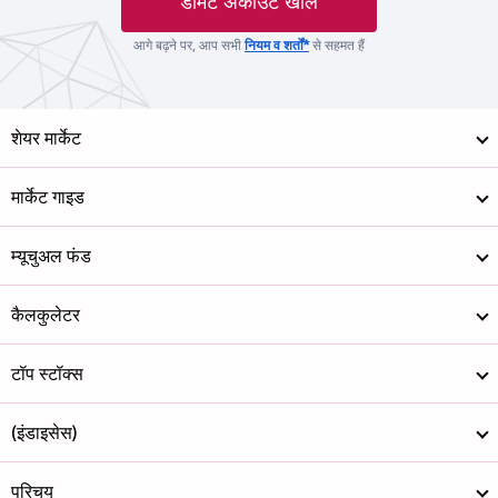
डीमैट अकाउंट खोलें
आगे बढ़ने पर, आप सभी
नियम व शर्तों*
से सहमत हैं
शेयर मार्केट
मार्केट गाइड
म्यूचुअल फंड
कैलकुलेटर
टॉप स्टॉक्स
(इंडाइसेस)
परिचय