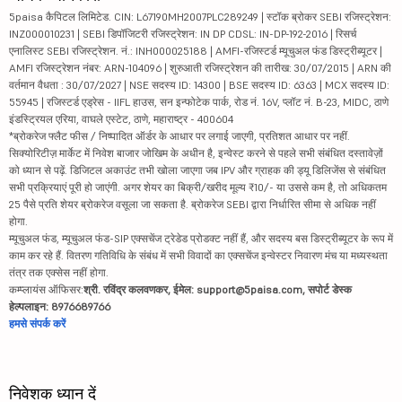
5paisa कैपिटल लिमिटेड. CIN: L67190MH2007PLC289249 | स्टॉक ब्रोकर SEBI रजिस्ट्रेशन:
INZ000010231 | SEBI डिपॉजिटरी रजिस्ट्रेशन: IN DP CDSL: IN-DP-192-2016 | रिसर्च
एनालिस्ट SEBI रजिस्ट्रेशन. नं.: INH000025188 | AMFI-रजिस्टर्ड म्यूचुअल फंड डिस्ट्रीब्यूटर |
AMFI रजिस्ट्रेशन नंबर: ARN-104096 | शुरुआती रजिस्ट्रेशन की तारीख: 30/07/2015 | ARN की
वर्तमान वैधता : 30/07/2027 | NSE सदस्य ID: 14300 | BSE सदस्य ID: 6363 | MCX सदस्य ID:
55945 | रजिस्टर्ड एड्रेस - IIFL हाउस, सन इन्फोटेक पार्क, रोड नं. 16V, प्लॉट नं. B-23, MIDC, ठाणे
इंडस्ट्रियल एरिया, वाघले एस्टेट, ठाणे, महाराष्ट्र - 400604
*ब्रोकरेज फ्लैट फीस / निष्पादित ऑर्डर के आधार पर लगाई जाएगी, प्रतिशत आधार पर नहीं.
सिक्योरिटीज़ मार्केट में निवेश बाजार जोखिम के अधीन है, इन्वेस्ट करने से पहले सभी संबंधित दस्तावेज़ों
को ध्यान से पढ़ें. डिजिटल अकाउंट तभी खोला जाएगा जब IPV और ग्राहक की ड्यू डिलिजेंस से संबंधित
सभी प्रक्रियाएं पूरी हो जाएंगी. अगर शेयर का बिक्री/खरीद मूल्य ₹10/- या उससे कम है, तो अधिकतम
25 पैसे प्रति शेयर ब्रोकरेज वसूला जा सकता है. ब्रोकरेज SEBI द्वारा निर्धारित सीमा से अधिक नहीं
होगा.
म्यूचुअल फंड, म्यूचुअल फंड-SIP एक्सचेंज ट्रेडेड प्रोडक्ट नहीं हैं, और सदस्य बस डिस्ट्रीब्यूटर के रूप में
काम कर रहे हैं. वितरण गतिविधि के संबंध में सभी विवादों का एक्सचेंज इन्वेस्टर निवारण मंच या मध्यस्थता
तंत्र तक एक्सेस नहीं होगा.
कम्प्लायंस ऑफिसर:
श्री. रविंद्र कलवणकर, ईमेल: support@5paisa.com, सपोर्ट डेस्क
हेल्पलाइन: 8976689766
हमसे संपर्क करें
निवेशक ध्यान दें